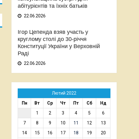
абітурієнтів та їхніх батьків
22.06.2026
Ігор Цепенда взяв участь у
круглому столі до 30-річчя
Конституції України у Верховній
Раді
22.06.2026
Лютий 2022
Пн
Вт
Ср
Чт
Пт
Сб
Нд
1
2
3
4
5
6
7
8
9
10
11
12
13
14
15
16
17
18
19
20