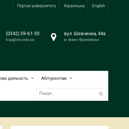
Портал університету
Українська
English
(0342) 59-61-30
вул. Шевченка, 44а
kcp@cnu.edu.ua
м. Івано-Франківськ
ова діяльність
Абітурієнтам
Пошук: