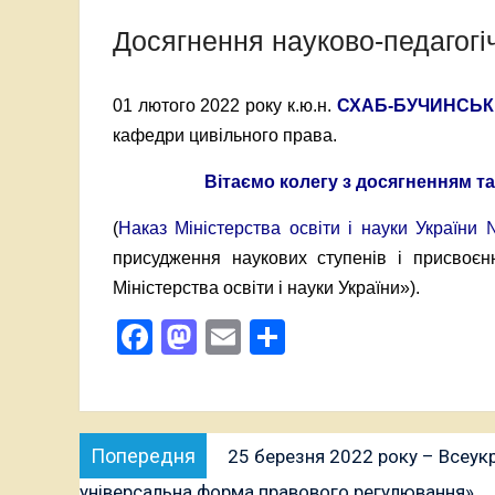
Досягнення науково-педагогі
01 лютого 2022 року к.ю.н.
СХАБ-БУЧИНСЬКІЙ
кафедри цивільного права.
Вітаємо колегу з досягненням та 
(
Наказ Міністерства освіти і науки України
присудження наукових ступенів і присвоєн
Міністерства освіти і науки України»).
Facebook
Mastodon
Email
Поділитися
Навігація
Попередня
Попередня
25 березня 2022 року – Всеук
записів
публікація:
універсальна форма правового регулювання»