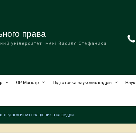
ьного права
ний університет імені Василя Стефаника
р
ОР Магістр
Підготовка наукових кадрів
Наук
о-педагогічних працівників кафедри