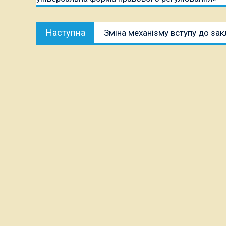
Наступна
Наступна
Зміна механізму вступу до зак
публікація: