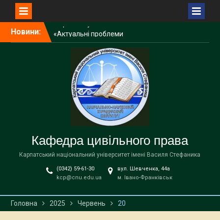
наукових фахових видань
України з присвоєнням
Перейти
категорії «Б».
Новини:
до
1 липня 2026 року об 11.00
вмісту
в актовій залі КНУ
відбудеться
консультаційна зустріч
для абітурієнтів та їхніх
батьків
З Днем Конституції
України!
Кафедра цивільного права
Карпатський національний університет імені Василя Стефаника
(0342) 59-61-30
вул. Шевченка, 44а
kcp@cnu.edu.ua
м. Івано-Франківськ
Головна
2025
Червень
20